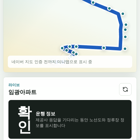
매탄위브하늘채.경기아트센터
경기도 수원시
·
203000162
삼성1차아파트
경기도 수원시
·
203000063
구법원사거리
경기도 수원시
·
203000068
네이버 지도 인증 전까지 미니맵으로 표시 중
아주대.아주대학교병원
경기도 수원시
·
203000066
라이브
임광아파트
수원월드컵경기장.동성중학교
경기도 수원시
·
202000037
확
운행 정보
우만동4단지
제공사 응답을 기다리는 동안 노선도와 정류장 정
인
경기도 수원시
·
202000053
보를 표시합니다
경기대수원캠퍼스후문.수원박물관