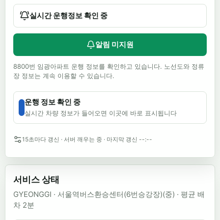
경기도 수원시
·
203000166
실시간 운행정보 확인 중
동수원TG(경유)
경기도 수원시
·
277103382
알림 미지원
광교(경유)
8800번 임광아파트 운행 정보를 확인하고 있습니다. 노선도와 정류
경기도 수원시
·
277103691
장 정보는 계속 이용할 수 있습니다.
신갈JC(경유)
운행 정보 확인 중
경기도 수원시
·
277103231
실시간 차량 정보가 들어오면 이곳에 바로 표시됩니다
죽전(경유)
15초마다 갱신
·
서버 깨우는 중
· 마지막 갱신
--:--
경기도 수원시
·
277103443
금곡(경유)
서비스 상태
경기도 수원시
·
277102630
GYEONGGI
·
서울역버스환승센터(6번승강장)(중)
· 평균 배
서울TG(경유)
차
2
분
경기도 수원시
·
277103386