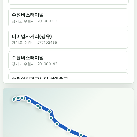
수원버스터미널
경기도 수원시
·
201000212
터미널사거리(경유)
경기도 수원시
·
277102455
수원버스터미널
경기도 수원시
·
201000192
수원아이파크시티.선일초교
경기도 수원시
·
201000118
평생교육학습관.남수원중학교
경기도 수원시
·
201000210
임광아파트
경기도 수원시
·
203000163